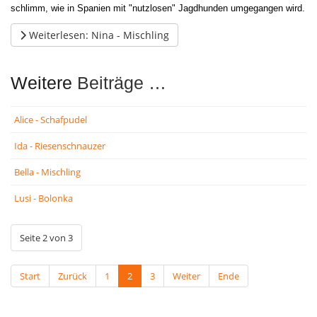
schlimm, wie in Spanien mit "nutzlosen" Jagdhunden umgegangen wird.
Weiterlesen: Nina - Mischling
Weitere
Beiträge …
Alice - Schafpudel
Ida - Riesenschnauzer
Bella - Mischling
Lusi - Bolonka
Seite 2 von 3
Start
Zurück
1
2
3
Weiter
Ende