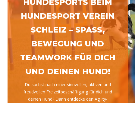
HUNDESPORTS BEIM
HUNDESPORT VEREIN
SCHLEIZ – SPASS, B
EWEGUNG UND T
EAMWORK FÜR DICH U
ND DEINEN HUND!
Du suchst nach einer sinnvollen, aktiven und
freudvollen Freizeitbeschäftigung für dich und
deinen Hund? Dann entdecke den Agility-
Hundesport beim Hundesport Verein Schleiz – eine
dynamische...