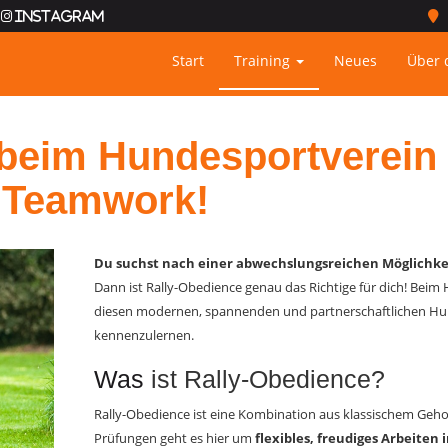
Instagram
Start
Training
Neues
Über 
beim Hundesportverein 
m Teamwork!
Du suchst nach einer abwechslungsreichen Möglichkei
Dann ist Rally-Obedience genau das Richtige für dich! Beim 
diesen modernen, spannenden und partnerschaftlichen Hu
kennenzulernen.
Was
ist Rally-Obedience?
Rally-Obedience ist eine Kombination aus klassischem Gehor
Prüfungen geht es hier um
flexibles, freudiges Arbeiten