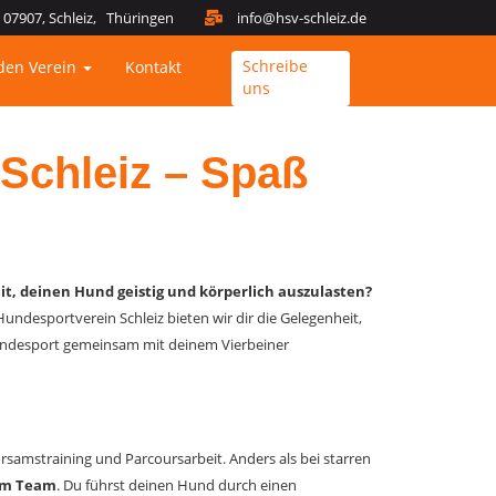
07907, Schleiz, Thüringen
info@hsv-schleiz.de
Schreibe
den Verein
Kontakt
uns
Schleiz – Spaß
t, deinen Hund geistig und körperlich auszulasten?
Hundesportverein Schleiz bieten wir dir die Gelegenheit,
ndesport gemeinsam mit deinem Vierbeiner
samstraining und Parcoursarbeit. Anders als bei starren
 im Team
. Du führst deinen Hund durch einen