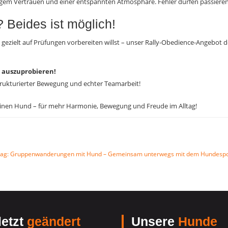
tigem Vertrauen und einer entspannten Atmosphäre. Fehler dürfen passiere
 Beides ist möglich!
gezielt auf Prüfungen vorbereiten willst – unser Rally-Obedience-Angebot de
e auszuprobieren!
rukturierter Bewegung und echter Teamarbeit!
deinen Hund – für mehr Harmonie, Bewegung und Freude im Alltag!
rag: Gruppenwanderungen mit Hund – Gemeinsam unterwegs mit dem Hundespor
etzt
geändert
Unsere
Hunde