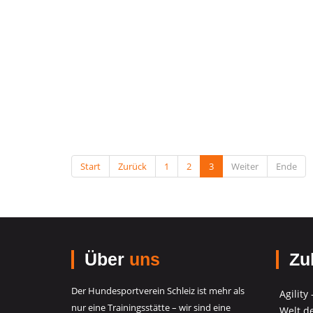
Start
Zurück
1
2
3
Weiter
Ende
Über
uns
Zul
Der Hundesportverein Schleiz ist mehr als
Agility
nur eine Trainingsstätte – wir sind eine
Welt d