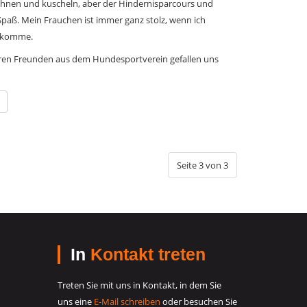
wöhnen und kuscheln, aber der Hindernisparcours und
paß. Mein Frauchen ist immer ganz stolz, wenn ich
t komme.
n Freunden aus dem Hundesportverein gefallen uns
Seite 3 von 3
In
Kontakt treten
Treten Sie mit uns in Kontakt, in dem Sie
uns eine
E-Mail schreiben
oder besuchen Sie