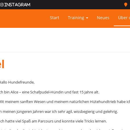
Instagram
Start
Training
Neues
Über 
l
Hallo Hundefreunde,
ch bin Alice – eine Schafpudel-Hündin und fast 15 Jahre alt.
Mit meinem sanften Wesen und meinem natürlichen Hütehundtrieb habe ich 
n meinen jüngeren Jahren war ich sehr agil, wissbegierig und gelehrig.
ch hatte viel Spaß am Parcours und konnte viele Tricks lernen.