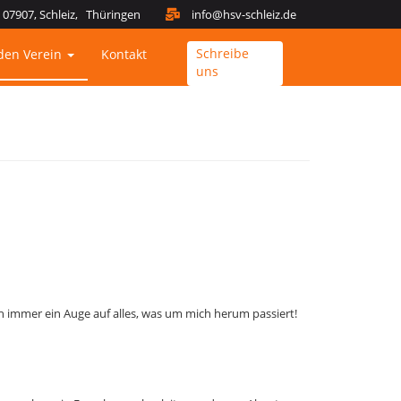
07907, Schleiz, Thüringen
info@hsv-schleiz.de
Schreibe
den Verein
Kontakt
uns
immer ein Auge auf alles, was um mich herum passiert!