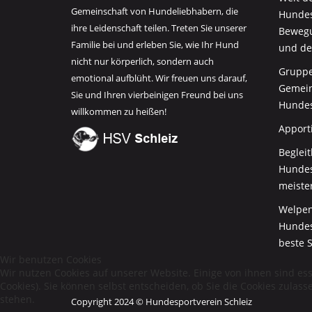
Gemeinschaft von Hundeliebhabern, die
Hundes
ihre Leidenschaft teilen. Treten Sie unserer
Bewegu
Familie bei und erleben Sie, wie Ihr Hund
und de
nicht nur körperlich, sondern auch
Gruppe
emotional aufblüht. Wir freuen uns darauf,
Gemein
Sie und Ihren vierbeinigen Freund bei uns
Hundes
willkommen zu heißen!
Apport
Beglei
Hundesp
meiste
Welpen
Hundes
beste S
Wir benutzen Cookies
Wir nutzen Cookies auf unserer Website. Einige von ihnen sind es
Cookies). Sie können selbst entscheiden, ob Sie die Cookies zulas
stehen.
Copyright 2024 © Hundesportverein Schleiz