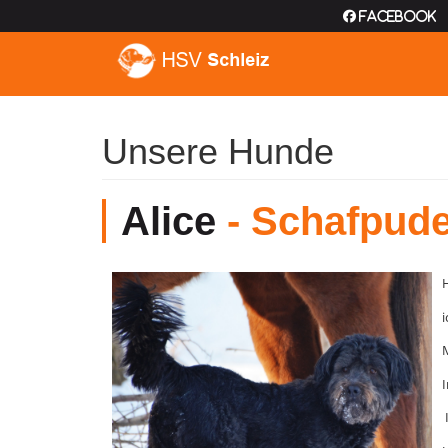
Facebook
Unsere Hunde
Alice
- Schafpude
i
I
I