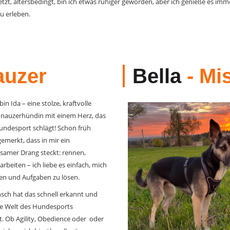
Jetzt, altersbedingt, bin ich etwas ruhiger geworden, aber ich genieße es 
u erleben.
auzer
Bella
- Mi
 bin Ida – eine stolze, kraftvolle
nauzerhündin mit einem Herz, das
undesport schlägt! Schon früh
gemerkt, dass in mir ein
samer Drang steckt: rennen,
arbeiten – ich liebe es einfach, mich
en und Aufgaben zu lösen.
ch hat das schnell erkannt und
ie Welt des Hundesports
t. Ob Agility, Obedience oder oder