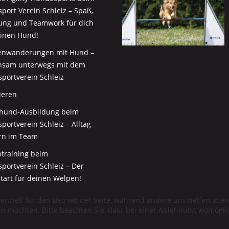
port Verein Schleiz – Spaß,
ng und Teamwork für dich
inen Hund!
nwanderungen mit Hund –
sam unterwegs mit dem
portverein Schleiz
ieren
thund-Ausbildung beim
ortverein Schleiz – Alltag
rn im Team
training beim
portverein Schleiz – Der
tart für deinen Welpen!
senziell für den Betrieb der Seite, während andere uns helfen, di
sen möchten. Bitte beachten Sie, dass bei einer Ablehnung womöglic