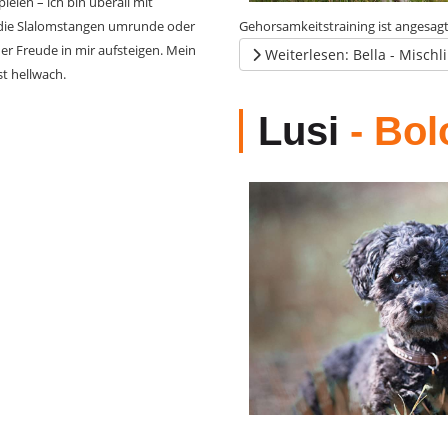
ielen – ich bin überall mit
, die Slalomstangen umrunde oder
Gehorsamkeitstraining ist angesagt
er Freude in mir aufsteigen. Mein
Weiterlesen: Bella - Mischl
st hellwach.
Lusi
- Bol