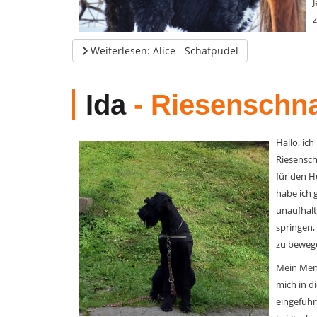
z
Weiterlesen: Alice - Schafpudel
Ida
- Riesenschn
Hallo, ich
Riesensch
für den H
habe ich 
unaufhalt
springen, 
zu beweg
Mein Mens
mich in d
eingeführ