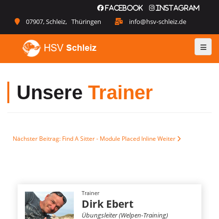
Facebook
Instagram
07907, Schleiz, Thüringen
info@hsv-schleiz.de
Unsere
Trainer
Nächster Beitrag: Find A Sitter - Module Placed Inline
Weiter
Trainer
Dirk Ebert
Übungsleiter (Welpen-Training)