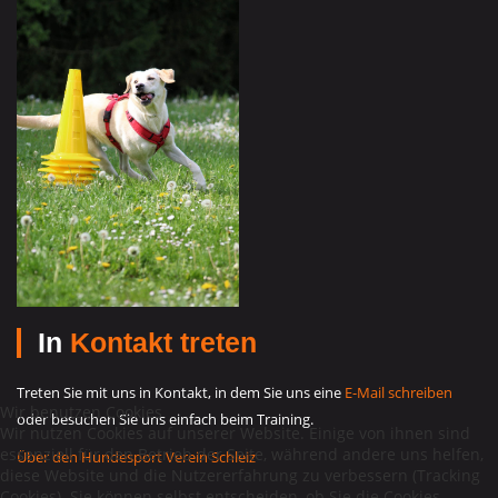
In
Kontakt treten
Treten Sie mit uns in Kontakt, in dem Sie uns eine
E-Mail schreiben
Wir benutzen Cookies
oder besuchen Sie uns einfach beim Training.
Wir nutzen Cookies auf unserer Website. Einige von ihnen sind
essenziell für den Betrieb der Seite, während andere uns helfen,
Über den Hundesport Verein Schleiz
diese Website und die Nutzererfahrung zu verbessern (Tracking
Cookies). Sie können selbst entscheiden, ob Sie die Cookies