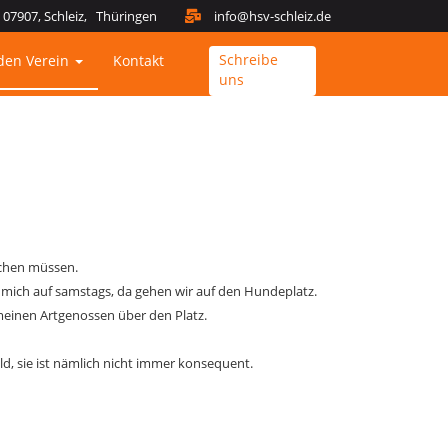
07907, Schleiz, Thüringen
info@hsv-schleiz.de
Schreibe
den Verein
Kontakt
uns
achen müssen.
e mich auf samstags, da gehen wir auf den Hundeplatz.
meinen Artgenossen über den Platz.
d, sie ist nämlich nicht immer konsequent.