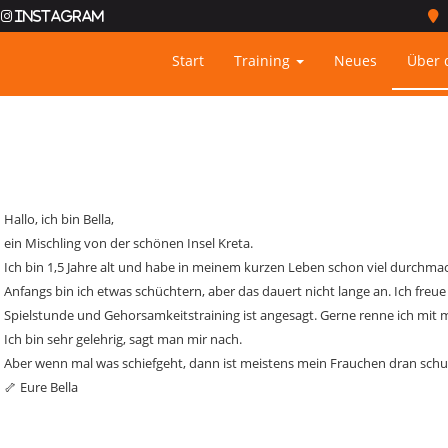
Instagram
Start
Training
Neues
Über 
Hallo, ich bin Bella,
ein Mischling von der schönen Insel Kreta.
Ich bin 1,5 Jahre alt und habe in meinem kurzen Leben schon viel durchm
Anfangs bin ich etwas schüchtern, aber das dauert nicht lange an. Ich freu
Spielstunde und Gehorsamkeitstraining ist angesagt. Gerne renne ich mit 
Ich bin sehr gelehrig, sagt man mir nach.
Aber wenn mal was schiefgeht, dann ist meistens mein Frauchen dran schul
🦴 Eure Bella