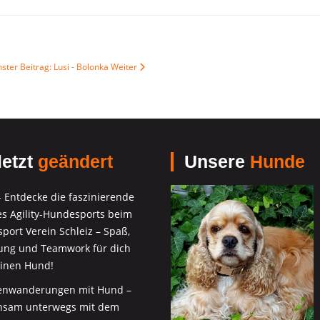
ster Beitrag: Lusi - Bolonka
Weiter
etzt
geändert
Unsere
Hunde
 - Entdecke die faszinierende
es Agility-Hundesports beim
port Verein Schleiz – Spaß,
ng und Teamwork für dich
inen Hund!
nwanderungen mit Hund –
sam unterwegs mit dem