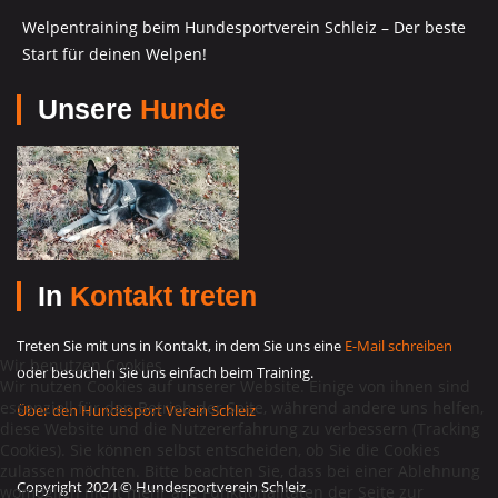
Welpentraining beim Hundesportverein Schleiz – Der beste
Start für deinen Welpen!
Unsere
Hunde
In
Kontakt treten
Treten Sie mit uns in Kontakt, in dem Sie uns eine
E-Mail schreiben
Wir benutzen Cookies
oder besuchen Sie uns einfach beim Training.
Wir nutzen Cookies auf unserer Website. Einige von ihnen sind
essenziell für den Betrieb der Seite, während andere uns helfen,
Über den Hundesport Verein Schleiz
diese Website und die Nutzererfahrung zu verbessern (Tracking
Cookies). Sie können selbst entscheiden, ob Sie die Cookies
zulassen möchten. Bitte beachten Sie, dass bei einer Ablehnung
Copyright 2024 © Hundesportverein Schleiz
womöglich nicht mehr alle Funktionalitäten der Seite zur