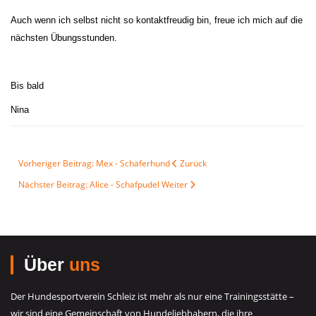
Auch wenn ich selbst nicht so kontaktfreudig bin, freue ich mich auf die
nächsten Übungsstunden.
Bis bald
Nina
Vorheriger Beitrag: Mex - Schäferhund
Zurück
Nächster Beitrag: Alice - Schafpudel
Weiter
Über
uns
Der Hundesportverein Schleiz ist mehr als nur eine Trainingsstätte –
wir sind eine Gemeinschaft von Hundeliebhabern, die ihre