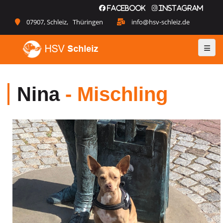
Facebook
Instagram
07907, Schleiz, Thüringen
info@hsv-schleiz.de
Nina
- Mischling