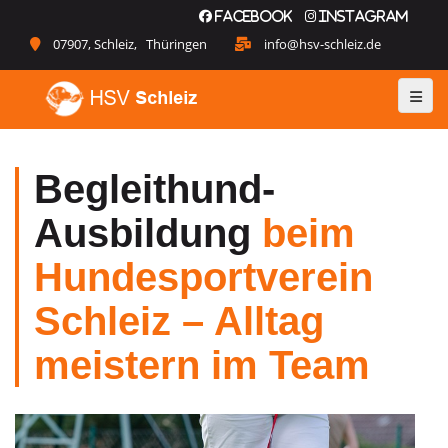
Facebook
Instagram
07907, Schleiz, Thüringen
info@hsv-schleiz.de
Begleithund-
Ausbildung
beim
Hundesportverein
Schleiz – Alltag
meistern im Team