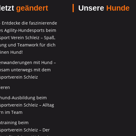
etzt
geändert
Unsere
Hunde
 - Entdecke die faszinierende
es Agility-Hundesports beim
port Verein Schleiz – Spaß,
ng und Teamwork für dich
inen Hund!
nwanderungen mit Hund –
sam unterwegs mit dem
portverein Schleiz
ieren
thund-Ausbildung beim
ortverein Schleiz – Alltag
rn im Team
training beim
portverein Schleiz – Der