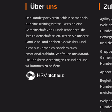
Über
uns
Zul
Der Hundesportverein Schleiz ist mehr als
Agility
nur eine Trainingsstätte – wir sind eine
Welt d
Gemeinschaft von Hundeliebhabern, die
Hundes
ihre Leidenschaft teilen. Treten Sie unserer
Bewegu
Familie bei und erleben Sie, wie Ihr Hund
und de
nicht nur körperlich, sondern auch
Gruppe
emotional aufblüht. Wir freuen uns darauf,
Gemein
Sie und Ihren vierbeinigen Freund bei uns
Hundes
willkommen zu heißen!
Apport
Beglei
Hundesp
meiste
Welpen
Hundes